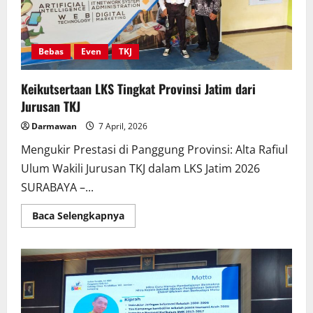
Bebas
Even
TKJ
Keikutsertaan LKS Tingkat Provinsi Jatim dari
Jurusan TKJ
Darmawan
7 April, 2026
Mengukir Prestasi di Panggung Provinsi: Alta Rafiul
Ulum Wakili Jurusan TKJ dalam LKS Jatim 2026
SURABAYA –...
Read
Baca Selengkapnya
more
about
Keikutsertaan
LKS
Tingkat
Provinsi
Jatim
dari
Jurusan
TKJ