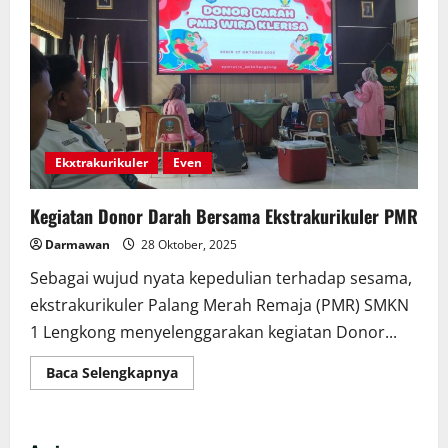
In
House
Training
Bersama
Sukur
Basuki,
SE.,
MM.
Ekxtrakurikuler
Even
Kegiatan Donor Darah Bersama Ekstrakurikuler PMR
Darmawan
28 Oktober, 2025
Sebagai wujud nyata kepedulian terhadap sesama,
ekstrakurikuler Palang Merah Remaja (PMR) SMKN
1 Lengkong menyelenggarakan kegiatan Donor...
Read
Baca Selengkapnya
more
about
Kegiatan
Donor
Darah