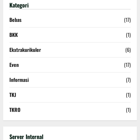
Kategori
Bebas
(17)
BKK
(1)
Ekxtrakurikuler
(6)
Even
(17)
Informasi
(7)
TKJ
(1)
TKRO
(1)
Server Internal