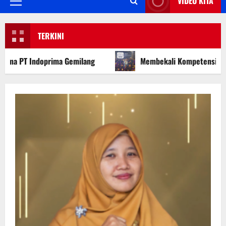
VIDEO KITA
Primary
Menu
TERKINI
g
Membekali Kompetensi Masa Depan, SMKN 1 Lengkong H