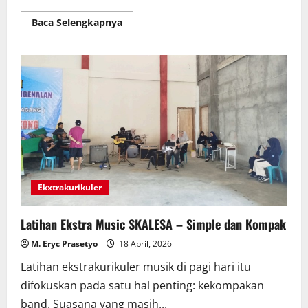
Read
Baca Selengkapnya
more
about
Anggun
dalam
Balutan
Kebaya:
SMKN
1
Lengkong
Meriahkan
Hari
Kartini
2026
dengan
Fashion
Show
Ekxtrakurikuler
Latihan Ekstra Music SKALESA – Simple dan Kompak
M. Eryc Prasetyo
18 April, 2026
Latihan ekstrakurikuler musik di pagi hari itu
difokuskan pada satu hal penting: kekompakan
band. Suasana yang masih...