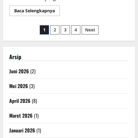
Read
Baca Selengkapnya
more
about
Latihan
Paginasi
Ekstra
1
2
3
4
Next
Music
SKALESA
pos
–
Simple
dan
Kompak
Arsip
Juni 2026
(2)
Mei 2026
(3)
April 2026
(8)
Maret 2026
(1)
Januari 2026
(1)