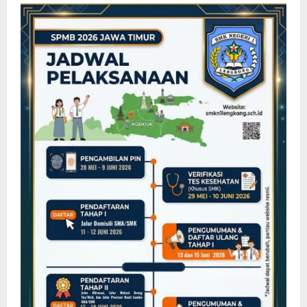
Kompetensi
Masa
Depan,
SMKN
1
Lengkong
Hadirkan
Founder
Barber
Kulter
dalam
Kuliah
Industri