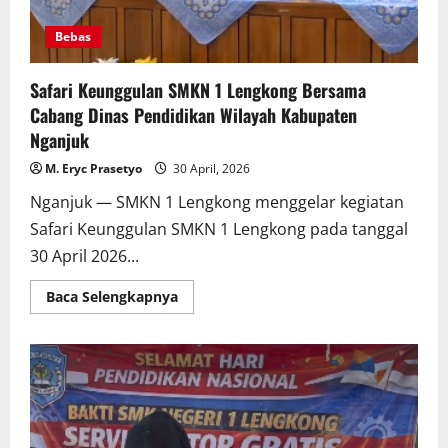
Bebas
Safari Keunggulan SMKN 1 Lengkong Bersama
Cabang Dinas Pendidikan Wilayah Kabupaten
Nganjuk
M. Eryc Prasetyo
30 April, 2026
Nganjuk — SMKN 1 Lengkong menggelar kegiatan
Safari Keunggulan SMKN 1 Lengkong pada tanggal
30 April 2026...
Read
Baca Selengkapnya
more
about
Safari
Keunggulan
SMKN
1
Lengkong
Bersama
Cabang
Dinas