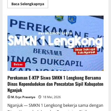
Read
Baca Selengkapnya
more
about
Upacara
Hari
Kebangkitan
Nasional
ke-
118
di
SMKN
1
Lengkong
Berlangsung
Khidmat
Bebas
Perekaman E-KTP Siswa SMKN 1 Lengkong Bersama
Dinas Kependudukan dan Pencatatan Sipil Kabupaten
Nganjuk
M. Eryc Prasetyo
18 Mei, 2026
Nganjuk — SMKN 1 Lengkong bekerja sama dengan