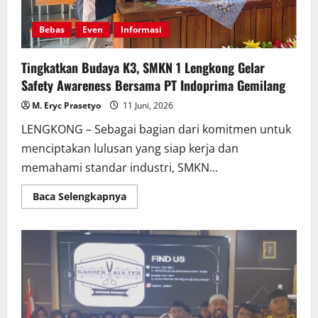
Bebas
Even
Informasi
Tingkatkan Budaya K3, SMKN 1 Lengkong Gelar
Safety Awareness Bersama PT Indoprima Gemilang
M. Eryc Prasetyo
11 Juni, 2026
LENGKONG – Sebagai bagian dari komitmen untuk
menciptakan lulusan yang siap kerja dan
memahami standar industri, SMKN...
Read
Baca Selengkapnya
more
about
Tingkatkan
Budaya
K3,
SMKN
1
Lengkong
Gelar
Safety
Awareness
Bersama