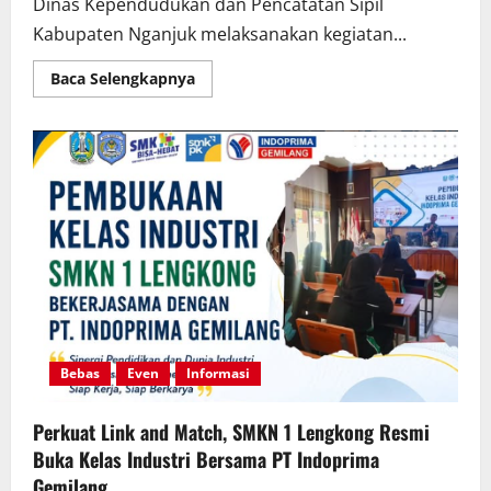
Dinas Kependudukan dan Pencatatan Sipil
Kabupaten Nganjuk melaksanakan kegiatan...
Read
Baca Selengkapnya
more
about
Perekaman
E-
KTP
Siswa
SMKN
1
Lengkong
Bersama
Dinas
Kependudukan
dan
Pencatatan
Sipil
Kabupaten
Nganjuk
Bebas
Even
Informasi
Perkuat Link and Match, SMKN 1 Lengkong Resmi
Buka Kelas Industri Bersama PT Indoprima
Gemilang