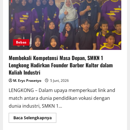
PT
Indoprima
Gemilang
Bebas
Membekali Kompetensi Masa Depan, SMKN 1
Lengkong Hadirkan Founder Barber Kulter dalam
Kuliah Industri
M. Eryc Prasetyo
5 Juni, 2026
LENGKONG – Dalam upaya memperkuat link and
match antara dunia pendidikan vokasi dengan
dunia industri, SMKN 1...
Read
Baca Selengkapnya
more
about
Membekali