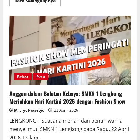
Read
Baca Selengkapnya
more
about
Tingkatkan
Pelayanan
kepada
Masyarakat
Melalui
Bakti
SMK,
Jurusan
TKR
SMKN
1
Lengkong
Gelar
Servis
Motor
Bebas
Even
Gratis
di
Desa
Anggun dalam Balutan Kebaya: SMKN 1 Lengkong
Banjardowo
Meriahkan Hari Kartini 2026 dengan Fashion Show
M. Eryc Prasetyo
22 April, 2026
LENGKONG – Suasana meriah dan penuh warna
menyelimuti SMKN 1 Lengkong pada Rabu, 22 April
2026. Dalam...