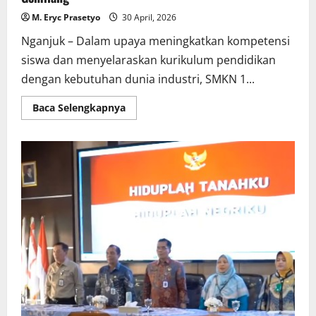
M. Eryc Prasetyo
30 April, 2026
Nganjuk – Dalam upaya meningkatkan kompetensi
siswa dan menyelaraskan kurikulum pendidikan
dengan kebutuhan dunia industri, SMKN 1...
Read
Baca Selengkapnya
more
about
Perkuat
Link
and
Match,
SMKN
1
Lengkong
Resmi
Buka
Kelas
Industri
Bersama
PT
Indoprima
Gemilang