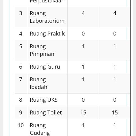
Perpustakaan
3
Ruang
4
4
Laboratorium
4
Ruang Praktik
0
0
5
Ruang
1
1
Pimpinan
6
Ruang Guru
1
1
7
Ruang
1
1
Ibadah
8
Ruang UKS
0
0
9
Ruang Toilet
15
15
10
Ruang
1
1
Gudang