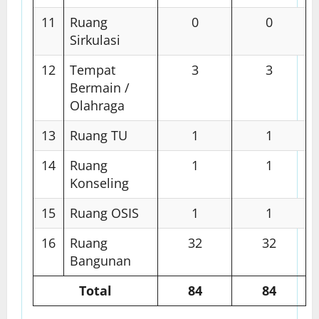
11
Ruang
0
0
Sirkulasi
12
Tempat
3
3
Bermain /
Olahraga
13
Ruang TU
1
1
14
Ruang
1
1
Konseling
15
Ruang OSIS
1
1
16
Ruang
32
32
Bangunan
Total
84
84