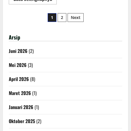
more
about
Keikutsertaan
Paginasi
LKS
1
2
Next
Tingkat
Provinsi
pos
Jatim
dari
Jurusan
Arsip
TKJ
Juni 2026
(2)
Mei 2026
(3)
April 2026
(8)
Maret 2026
(1)
Januari 2026
(1)
Oktober 2025
(2)