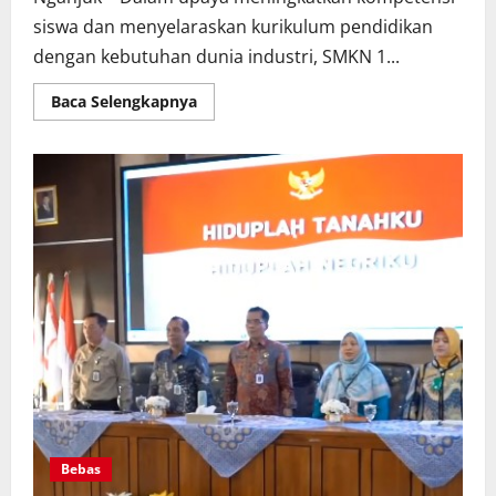
siswa dan menyelaraskan kurikulum pendidikan
dengan kebutuhan dunia industri, SMKN 1...
Read
Baca Selengkapnya
more
about
Perkuat
Link
and
Match,
SMKN
1
Lengkong
Resmi
Buka
Kelas
Industri
Bersama
PT
Indoprima
Gemilang
Bebas