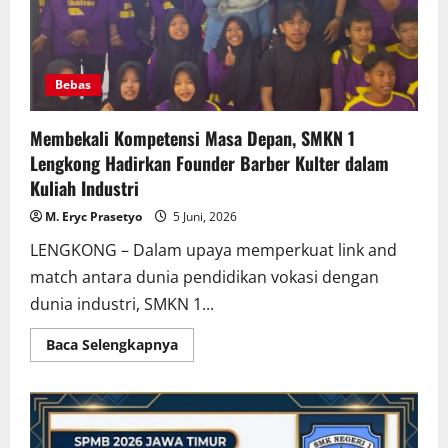
Bebas
Membekali Kompetensi Masa Depan, SMKN 1
Lengkong Hadirkan Founder Barber Kulter dalam
Kuliah Industri
M. Eryc Prasetyo
5 Juni, 2026
LENGKONG – Dalam upaya memperkuat link and
match antara dunia pendidikan vokasi dengan
dunia industri, SMKN 1...
Read
Baca Selengkapnya
more
about
Membekali
Kompetensi
Masa
Depan,
SMKN