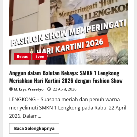
kepada
Masyarakat
Melalui
Bakti
SMK,
Jurusan
TKR
SMKN
1
Lengkong
Gelar
Servis
Motor
Bebas
Even
Gratis
di
Desa
Anggun dalam Balutan Kebaya: SMKN 1 Lengkong
Banjardowo
Meriahkan Hari Kartini 2026 dengan Fashion Show
M. Eryc Prasetyo
22 April, 2026
LENGKONG – Suasana meriah dan penuh warna
menyelimuti SMKN 1 Lengkong pada Rabu, 22 April
2026. Dalam...
Read
Baca Selengkapnya
more
about