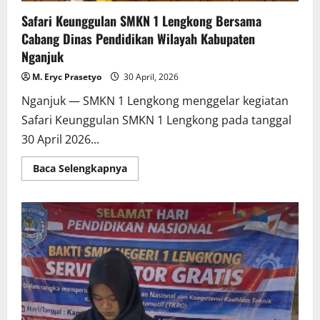
Safari Keunggulan SMKN 1 Lengkong Bersama
Cabang Dinas Pendidikan Wilayah Kabupaten
Nganjuk
M. Eryc Prasetyo
30 April, 2026
Nganjuk — SMKN 1 Lengkong menggelar kegiatan
Safari Keunggulan SMKN 1 Lengkong pada tanggal
30 April 2026...
Read
Baca Selengkapnya
more
about
Safari
Keunggulan
SMKN
1
Lengkong
Bersama
Cabang
Dinas
Pendidikan
Wilayah
Kabupaten
Nganjuk