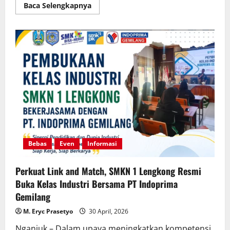
Read
Baca Selengkapnya
more
about
Perekaman
E-
KTP
Siswa
SMKN
1
Lengkong
Bersama
Dinas
Kependudukan
dan
Pencatatan
Sipil
Kabupaten
Nganjuk
Bebas
Even
Informasi
Perkuat Link and Match, SMKN 1 Lengkong Resmi
Buka Kelas Industri Bersama PT Indoprima
Gemilang
M. Eryc Prasetyo
30 April, 2026
Nganjuk – Dalam upaya meningkatkan kompetensi