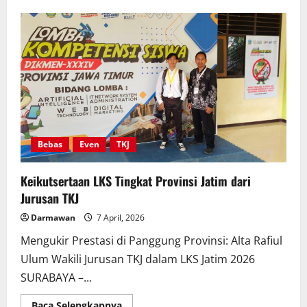
Anggun
dalam
Balutan
Kebaya:
SMKN
1
Lengkong
Meriahkan
Hari
Kartini
2026
dengan
Fashion
Show
Bebas
Even
TKJ
Keikutsertaan LKS Tingkat Provinsi Jatim dari
Jurusan TKJ
Darmawan
7 April, 2026
Mengukir Prestasi di Panggung Provinsi: Alta Rafiul
Ulum Wakili Jurusan TKJ dalam LKS Jatim 2026
SURABAYA –...
Read
Baca Selengkapnya