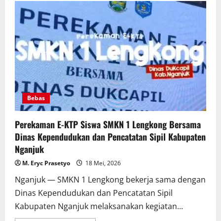
Hari
Kebangkitan
Nasional
ke-
118
di
SMKN
1
Lengkong
Berlangsung
Khidmat
Bebas
Perekaman E-KTP Siswa SMKN 1 Lengkong Bersama
Dinas Kependudukan dan Pencatatan Sipil Kabupaten
Nganjuk
M. Eryc Prasetyo
18 Mei, 2026
Nganjuk — SMKN 1 Lengkong bekerja sama dengan
Dinas Kependudukan dan Pencatatan Sipil
Kabupaten Nganjuk melaksanakan kegiatan...