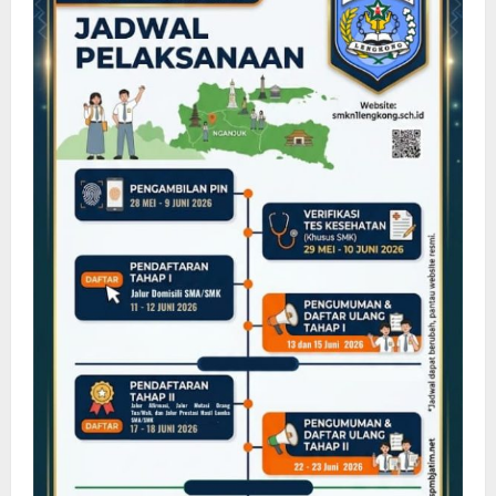
1
Lengkong
Hadirkan
Founder
Barber
Kulter
dalam
Kuliah
Industri