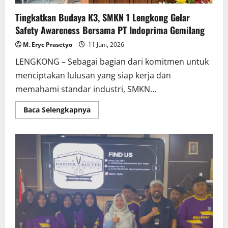
Tingkatkan Budaya K3, SMKN 1 Lengkong Gelar
Safety Awareness Bersama PT Indoprima Gemilang
M. Eryc Prasetyo
11 Juni, 2026
LENGKONG – Sebagai bagian dari komitmen untuk
menciptakan lulusan yang siap kerja dan
memahami standar industri, SMKN...
Read
Baca Selengkapnya
more
about
Tingkatkan
Budaya
K3,
SMKN
1
Lengkong
Gelar
Safety
Awareness
Bersama
PT
Indoprima
Gemilang