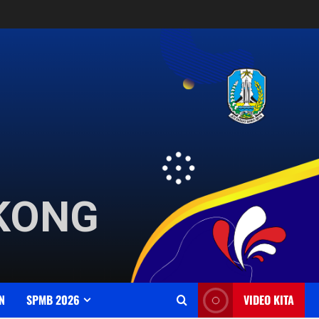
GKONG
N
SPMB 2026
VIDEO KITA