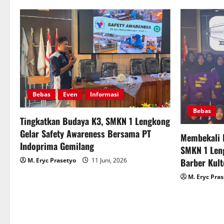
Bebas
Even
Informasi
Bebas
Tingkatkan Budaya K3, SMKN 1 Lengkong
Gelar Safety Awareness Bersama PT
Membekali 
Indoprima Gemilang
SMKN 1 Len
M. Eryc Prasetyo
11 Juni, 2026
Barber Kult
M. Eryc Pra