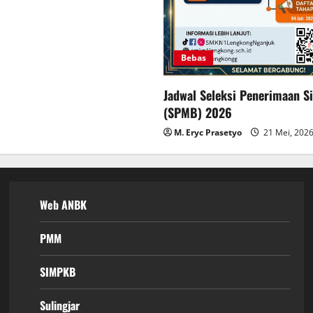
Bebas
Jadwal Seleksi Penerimaan S
(SPMB) 2026
M. Eryc Prasetyo
21 Mei, 202
Web ANBK
PMM
SIMPKB
Sulingjar