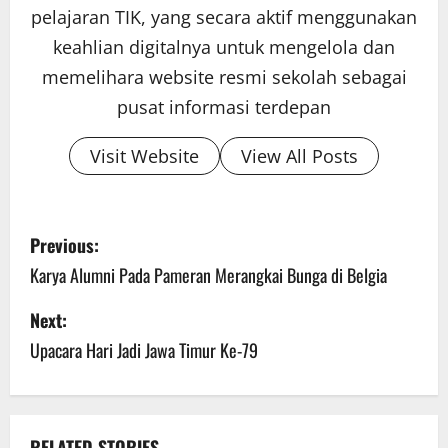
pelajaran TIK, yang secara aktif menggunakan
keahlian digitalnya untuk mengelola dan
memelihara website resmi sekolah sebagai
pusat informasi terdepan
Visit Website
View All Posts
P
Previous:
o
Karya Alumni Pada Pameran Merangkai Bunga di Belgia
s
Next:
Upacara Hari Jadi Jawa Timur Ke-79
t
n
a
RELATED STORIES