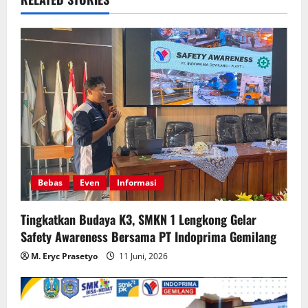
v
i
g
a
t
i
Bebas
Even
Informasi
o
Tingkatkan Budaya K3, SMKN 1 Lengkong Gelar
n
Safety Awareness Bersama PT Indoprima Gemilang
M. Eryc Prasetyo
11 Juni, 2026