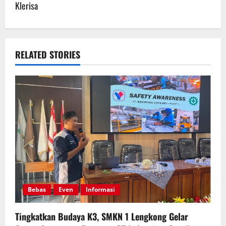
n
Klerisa
a
v
RELATED STORIES
i
g
a
t
i
o
n
Bebas
Even
Informasi
Tingkatkan Budaya K3, SMKN 1 Lengkong Gelar