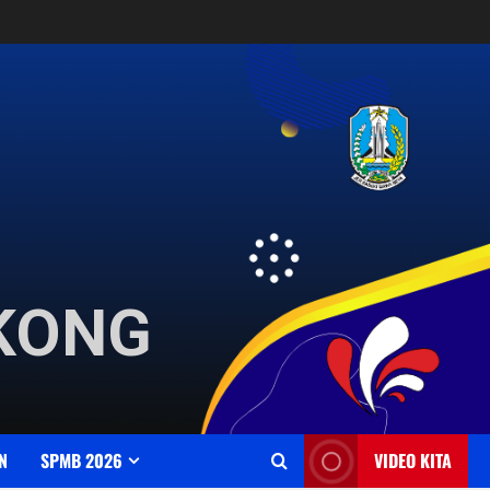
GKONG
N
SPMB 2026
VIDEO KITA