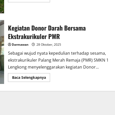
more
about
DIKLAT
2
–
Sikap
Tanggap
Kegiatan Donor Darah Bersama
dalam
Siaga
Bencana
Ekstrakurikuler PMR
PMR
Wira
Klerisa
Darmawan
28 Oktober, 2025
Sebagai wujud nyata kepedulian terhadap sesama,
ekstrakurikuler Palang Merah Remaja (PMR) SMKN 1
Lengkong menyelenggarakan kegiatan Donor...
Read
Baca Selengkapnya
more
about
Kegiatan
Donor
Darah
Bersama
Ekstrakurikuler
PMR