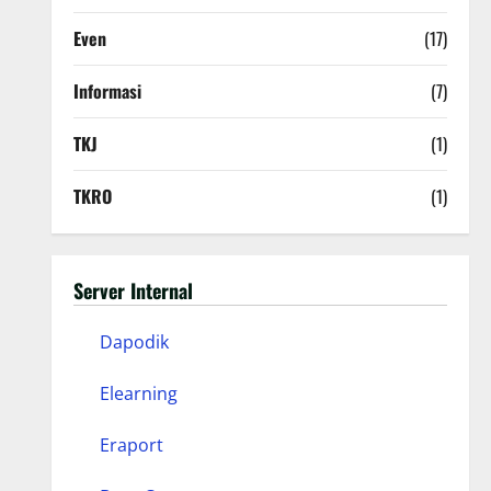
Even
(17)
Informasi
(7)
TKJ
(1)
TKRO
(1)
Server Internal
Dapodik
Elearning
Eraport