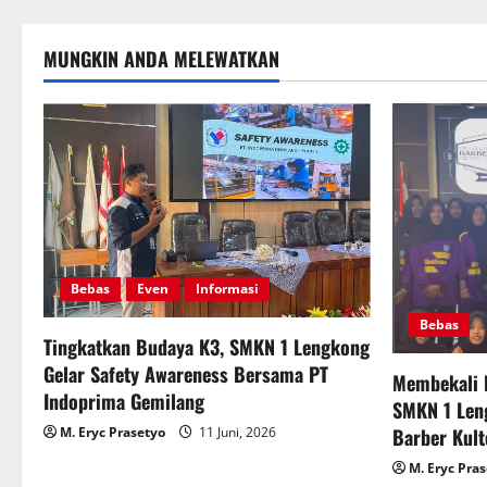
MUNGKIN ANDA MELEWATKAN
Bebas
Even
Informasi
Bebas
Tingkatkan Budaya K3, SMKN 1 Lengkong
Gelar Safety Awareness Bersama PT
Membekali 
Indoprima Gemilang
SMKN 1 Len
M. Eryc Prasetyo
11 Juni, 2026
Barber Kult
M. Eryc Pra