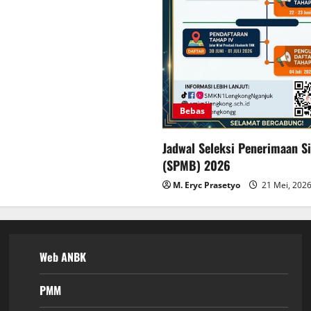
Bebas
Jadwal Seleksi Penerimaan S
(SPMB) 2026
M. Eryc Prasetyo
21 Mei, 202
Web ANBK
PMM